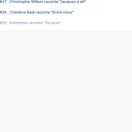
#27 : Christophe Willem raconte "Jacques a dit"
#26 : Chimène Badi raconte "Entre nous"
#25 : Indochine raconte "3e sexe"
#24 : Zaho raconte "C'est chelou"
#23 : Patrick Bruel raconte "Au café des délices"
#22 : Kyo raconte "Le chemin"
#21 : Nolwenn Leroy raconte "Cassé"
#20 : Patrick Hernandez raconte "Born to be alive"
#19 : Lorie raconte "Près de moi"
#18 : Michael Jones raconte "A nos actes manqués" (avec Jean-Jacque
#17 : Khaled raconte "Aïcha"
#16 : Corneille raconte "Parce qu'on vient de loin"
#15 : Indochine raconte "L'aventurier"